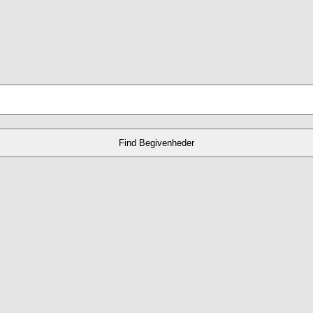
Find Begivenheder