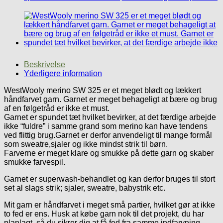
Beskrivelse
Yderligere information
WestWooly merino SW 325 er et meget blødt og lækkert
håndfarvet garn. Garnet er meget behageligt at bære og brug
af en følgetråd er ikke et must.
Garnet er spundet tæt hvilket bevirker, at det færdige arbejde
ikke “fuldre” i samme grand som merino kan have tendens
ved flittig brug.Garnet er derfor anvendeligt til mange formål
som sweatre,sjaler og ikke mindst strik til børn.
Farverne er meget klare og smukke på dette garn og skaber
smukke farvespil.
Garnet er superwash-behandlet og kan derfor bruges til stort
set al slags strik; sjaler, sweatre, babystrik etc.
Mit garn er håndfarvet i meget små partier, hvilket gør at ikke
to fed er ens. Husk at købe garn nok til det projekt, du har
planlagt, så du sikrer dig at få fed fra samme indfarvning.