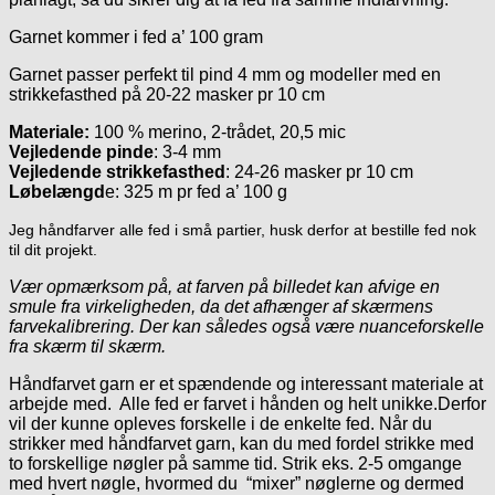
Garnet kommer i fed a’ 100 gram
Garnet passer perfekt til pind 4 mm og modeller med en
strikkefasthed på 20-22 masker pr 10 cm
Materiale:
100 % merino, 2-trådet, 20,5 mic
Vejledende pinde
: 3-4 mm
Vejledende strikkefasthed
: 24-26 masker pr 10 cm
Løbelængd
e: 325 m pr fed a’ 100 g
Jeg håndfarver alle fed i små partier, husk derfor at bestille fed nok
til dit projekt.
Vær opmærksom på, at farven på billedet kan afvige en
smule fra virkeligheden, da det afhænger af skærmens
farvekalibrering. Der kan således også være nuanceforskelle
fra skærm til skærm.
Håndfarvet garn er et spændende og interessant materiale at
arbejde med. Alle fed er farvet i hånden og helt unikke.Derfor
vil der kunne opleves forskelle i de enkelte fed. Når du
strikker med håndfarvet garn, kan du med fordel strikke med
to forskellige nøgler på samme tid. Strik eks. 2-5 omgange
med hvert nøgle, hvormed du “mixer” nøglerne og dermed