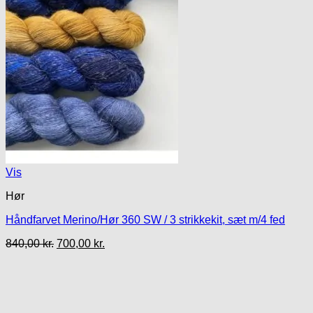
Vis
Hør
Håndfarvet Merino/Hør 360 SW / 3 strikkekit, sæt m/4 fed
Den
Den
840,00
kr.
700,00
kr.
oprindelige
aktuelle
pris
pris
var:
er:
840,00 kr..
700,00 kr..