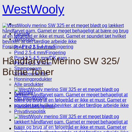
Fortsæt
WestWooly
til
indhold
Forside
Webshop
Forside
/
Pind 2,5-4 mm/Fingering
Pind 1-2,5 mm/Lace
Pind 2,5-4 mm/Fingering
Pind 3,5-4,5 mm/DK garn
Håndfarvet Merino SW 325/
Pind 4,5-5,5/ Aran
Strømpegarn
Brune Toner
Strikkeopskrifter
Honningprodukter
Alle produkter
Kalender
Om WestWooly
Handelsbetingelser
Privatlivspolitik
Søg