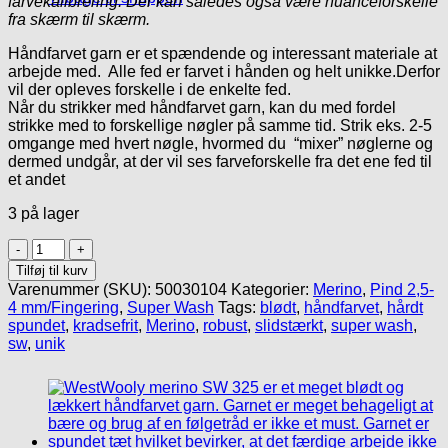
farvekalibrering. Der kan således også være nuanceforskelle
fra skærm til skærm.
Håndfarvet garn er et spændende og interessant materiale at
arbejde med. Alle fed er farvet i hånden og helt unikke.Derfor
vil der opleves forskelle i de enkelte fed.
Når du strikker med håndfarvet garn, kan du med fordel
strikke med to forskellige nøgler på samme tid. Strik eks. 2-5
omgange med hvert nøgle, hvormed du “mixer” nøglerne og
dermed undgår, at der vil ses farveforskelle fra det ene fed til
et andet
3 på lager
Håndfarvet
Merino
Tilføj til kurv
SW
Varenummer (SKU):
50030104
Kategorier:
Merino
,
Pind 2,5-
325/
4 mm/Fingering
,
Super Wash
Tags:
blødt
,
håndfarvet
,
hårdt
Brune
spundet
,
kradsefrit
,
Merino
,
robust
,
slidstærkt
,
super wash
,
Toner
sw
,
unik
antal