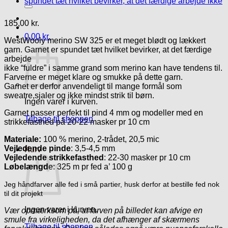
efter:
185,00
kr.
0,00
kr.
WestWooly merino SW 325 er et meget blødt og lækkert
garn. Garnet er spundet tæt hvilket bevirker, at det færdige
arbejde
ikke “fuldre” i samme grand som merino kan have tendens til.
Farverne er meget klare og smukke på dette garn.
Garnet er derfor anvendeligt til mange formål som
sweatre,sjaler og ikke mindst strik til børn.
Ingen varer i kurven.
Garnet passer perfekt til pind 4 mm og modeller med en
Tilbage til shoppen
strikkefasthed på 20-22 masker pr 10 cm
Materiale:
100 % merino, 2-trådet, 20,5 mic
Vejledende pinde
: 3,5-4,5 mm
Kurv
Vejledende strikkefasthed
: 22-30 masker pr 10 cm
Løbelængd
e: 325 m pr fed a’ 100 g
Jeg håndfarver alle fed i små partier, husk derfor at bestille fed nok
til dit projekt
Ingen varer i kurven.
Vær opmærksom på, at farven på billedet kan afvige en
smule fra virkeligheden, da det afhænger af skærmens
Tilbage til shoppen