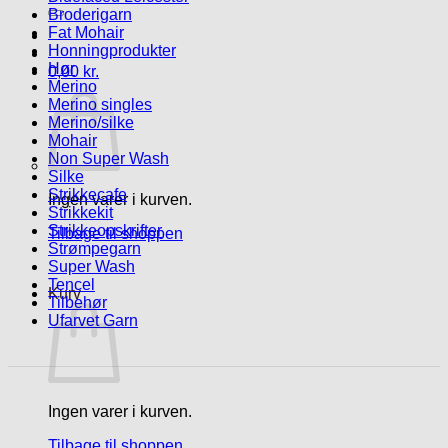
efter:
Broderigarn
Fat Mohair
Honningprodukter
Hør
0,00
kr.
Merino
Merino singles
Merino/silke
Mohair
Non Super Wash
Silke
Strikkecafe
Ingen varer i kurven.
Strikkekit
Strikkeopskrifter
Tilbage til shoppen
Strømpegarn
Super Wash
Tencel
Kurv
Tilbehør
Ufarvet Garn
Ingen varer i kurven.
Tilbage til shoppen