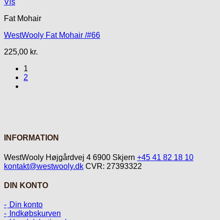
Vis
Fat Mohair
WestWooly Fat Mohair /#66
225,00
kr.
1
2
INFORMATION
WestWooly Højgårdvej 4 6900 Skjern
+45 41 82 18 10
kontakt@westwooly.dk
CVR: 27393322
DIN KONTO
Din konto
Indkøbskurven