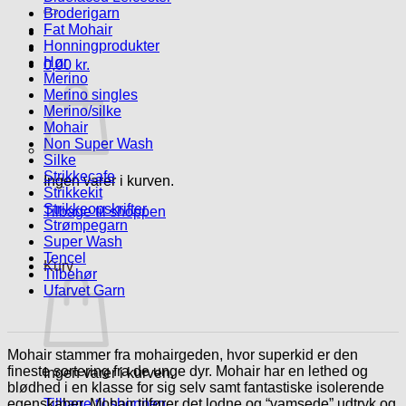
efter:
Broderigarn
Fat Mohair
Honningprodukter
Hør
0,00
kr.
Merino
Merino singles
Merino/silke
Mohair
Non Super Wash
Silke
Strikkecafe
Ingen varer i kurven.
Strikkekit
Strikkeopskrifter
Tilbage til shoppen
Strømpegarn
Super Wash
Tencel
Kurv
Tilbehør
Ufarvet Garn
Mohair stammer fra mohairgeden, hvor superkid er den
fineste sortering fra de unge dyr. Mohair har en lethed og
Ingen varer i kurven.
blødhed i en klasse for sig selv samt fantastiske isolerende
egenskaber. Mohair tilfører det lodne og “vamsede” udtryk og
Tilbage til shoppen