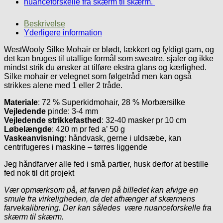
Beskrivelse
Yderligere information
WestWooly Silke Mohair er blødt, lækkert og fyldigt garn, og
det kan bruges til utallige formål som sweatre, sjaler og ikke
mindst strik du ønsker at tilføre ekstra glans og kærlighed.
Silke mohair er velegnet som følgetråd men kan også
strikkes alene med 1 eller 2 tråde.
Materiale
: 72 % Superkidmohair, 28 % Morbærsilke
Vejledende
pinde: 3-4 mm
Vejledende strikkefasthed
: 32-40 masker pr 10 cm
Løbelængde
: 420 m pr fed a’ 50 g
Vaskeanvisning:
håndvask, gerne i uldsæbe, kan
centrifugeres i maskine – tørres liggende
Jeg håndfarver alle fed i små partier, husk derfor at bestille
fed nok til dit projekt
Vær opmærksom på, at farven på billedet kan afvige en
smule fra virkeligheden, da det afhænger af skærmens
farvekalibrering. Der kan således være nuanceforskelle fra
skærm til skærm.