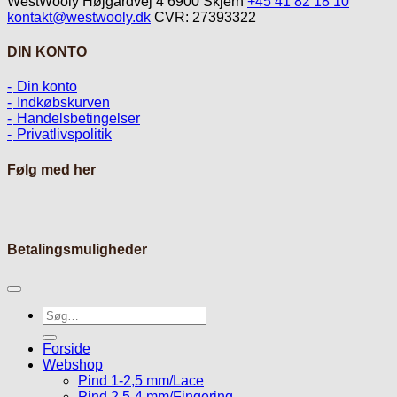
WestWooly Højgårdvej 4 6900 Skjern
+45 41 82 18 10
kontakt@westwooly.dk
CVR: 27393322
DIN KONTO
Din konto
Indkøbskurven
Handelsbetingelser
Privatlivspolitik
Følg med her
Betalingsmuligheder
Søg
efter:
Forside
Webshop
Pind 1-2,5 mm/Lace
Pind 2,5-4 mm/Fingering