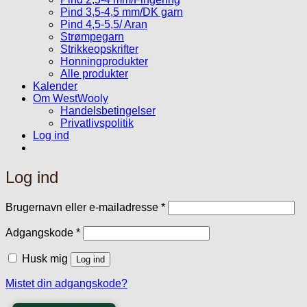
Pind 3,5-4,5 mm/DK garn
Pind 4,5-5,5/ Aran
Strømpegarn
Strikkeopskrifter
Honningprodukter
Alle produkter
Kalender
Om WestWooly
Handelsbetingelser
Privatlivspolitik
Log ind
Log ind
Påkrævet
Brugernavn eller e-mailadresse
*
Påkrævet
Adgangskode
*
Husk mig
Log ind
Mistet din adgangskode?