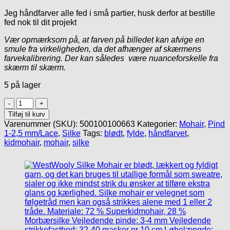
Jeg håndfarver alle fed i små partier, husk derfor at bestille
fed nok til dit projekt
Vær opmærksom på, at farven på billedet kan afvige en
smule fra virkeligheden, da det afhænger af skærmens
farvekalibrering. Der kan således være nuanceforskelle fra
skærm til skærm.
5 på lager
Håndfarvet
Silke
Tilføj til kurv
Mohair
Varenummer (SKU):
500100100663
Kategorier:
Mohair
,
Pind
/
1-2,5 mm/Lace
,
Silke
Tags:
blødt
,
fylde
,
håndfarvet
,
#
kidmohair
,
mohair
,
silke
2
Pot
Luck
antal