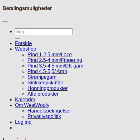
Betalingsmuligheder
Søg
efter:
Forside
Webshop
Pind 1-2,5 mm/Lace
Pind 2,5-4 mm/Fingering
Pind 3,5-4,5 mm/DK garn
Pind 4,5-5,5/ Aran
Strømpegarn
Strikkeopskrifter
Honningprodukter
Alle produkter
Kalender
Om WestWooly
Handelsbetingelser
Privatlivspolitik
Log ind