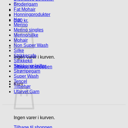
efter:
Broderigarn
Fat Mohair
Honningprodukter
Hør
0,00
kr.
Merino
Merino singles
Merino/silke
Mohair
Non Super Wash
Silke
Strikkecafe
Ingen varer i kurven.
Strikkekit
Strikkeopskrifter
Tilbage til shoppen
Strømpegarn
Super Wash
Tencel
Kurv
Tilbehør
Ufarvet Garn
Ingen varer i kurven.
Tilbage til shoppen