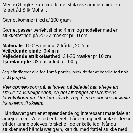
Merino Singles kan med fordel strikkes sammen med en
følgetråd Silk Mohair.
Garnet kommer i fed a’ 100 gram
Garnet passer perfekt til pind 4 mm og modeller med en
strikkefasthed på 20-22 masker pr 10 cm
Materiale:
100 % merino, 2-trådet, 20,5 mic
Vejledende pinde
: 3-4 mm
Vejledende strikkefasthed
: 24-26 masker pr 10 cm
Løbelængd
e: 325 m pr fed a’ 100 g
Jeg håndfarver alle fed i små partier, husk derfor at bestille fed nok
til dit projekt.
Vær opmærksom på, at farven på billedet kan afvige en
smule fra virkeligheden, da det afhænger af skærmens
farvekalibrering. Der kan således også være nuanceforskelle
fra skærm til skærm.
Håndfarvet garn er et spændende og interessant materiale at
arbejde med. Alle fed er farvet i hånden og helt unikke.Derfor
vil der kunne opleves forskelle i de enkelte fed. Når du
strikker med håndfarvet garn, kan du med fordel strikke med