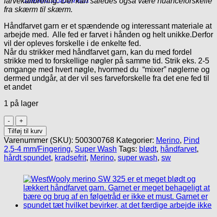
farvekalibrering. Der kan således også være nuanceforskelle
fra skærm til skærm.
Håndfarvet garn er et spændende og interessant materiale at
arbejde med. Alle fed er farvet i hånden og helt unikke.Derfor
vil der opleves forskelle i de enkelte fed.
Når du strikker med håndfarvet garn, kan du med fordel
strikke med to forskellige nøgler på samme tid. Strik eks. 2-5
omgange med hvert nøgle, hvormed du “mixer” nøglerne og
dermed undgår, at der vil ses farveforskelle fra det ene fed til
et andet
1 på lager
Håndfarvet
Merino
Tilføj til kurv
SW
Varenummer (SKU):
500300768
Kategorier:
Merino
,
Pind
325/
2,5-4 mm/Fingering
,
Super Wash
Tags:
blødt
,
håndfarvet
,
Dybhav
hårdt spundet
,
kradsefrit
,
Merino
,
super wash
,
sw
antal