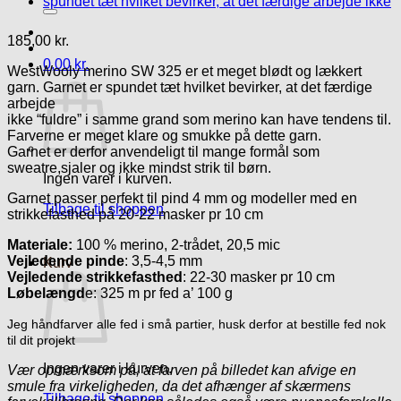
efter:
185,00
kr.
0,00
kr.
WestWooly merino SW 325 er et meget blødt og lækkert
garn. Garnet er spundet tæt hvilket bevirker, at det færdige
arbejde
ikke “fuldre” i samme grand som merino kan have tendens til.
Farverne er meget klare og smukke på dette garn.
Garnet er derfor anvendeligt til mange formål som
sweatre,sjaler og ikke mindst strik til børn.
Ingen varer i kurven.
Garnet passer perfekt til pind 4 mm og modeller med en
Tilbage til shoppen
strikkefasthed på 20-22 masker pr 10 cm
Materiale:
100 % merino, 2-trådet, 20,5 mic
Vejledende pinde
: 3,5-4,5 mm
Kurv
Vejledende strikkefasthed
: 22-30 masker pr 10 cm
Løbelængd
e: 325 m pr fed a’ 100 g
Jeg håndfarver alle fed i små partier, husk derfor at bestille fed nok
til dit projekt
Ingen varer i kurven.
Vær opmærksom på, at farven på billedet kan afvige en
smule fra virkeligheden, da det afhænger af skærmens
Tilbage til shoppen