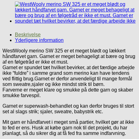
Beskrivelse
Yderligere information
WestWooly merino SW 325 er et meget blødt og lækkert
håndfarvet garn. Garnet er meget behageligt at bære og brug
af en følgetråd er ikke et must.
Garnet er spundet tæt hvilket bevirker, at det færdige arbejde
ikke “fuldre” i samme grand som merino kan have tendens
ved flittig brug.Garnet er derfor anvendeligt til mange formål
som sweatre,sjaler og ikke mindst strik til børn.
Farverne er meget klare og smukke på dette garn og skaber
smukke farvespil.
Garnet er superwash-behandlet og kan derfor bruges til stort
set al slags strik; sjaler, sweatre, babystrik etc.
Mit garn er håndfarvet i meget små partier, hvilket gør at ikke
to fed er ens. Husk at købe garn nok til det projekt, du har
planlagt, så du sikrer dig at få fed fra samme indfarvning.