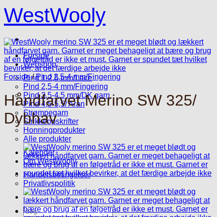
Fortsæt
WestWooly
til
indhold
Forside
Webshop
Forside
/
Pind 2,5-4 mm/Fingering
Pind 1-2,5 mm/Lace
Pind 2,5-4 mm/Fingering
Pind 3,5-4,5 mm/DK garn
Håndfarvet Merino SW 325/
Pind 4,5-5,5/ Aran
Strømpegarn
Dybhav
Strikkeopskrifter
Honningprodukter
Alle produkter
Kalender
Om WestWooly
Handelsbetingelser
Privatlivspolitik
Søg