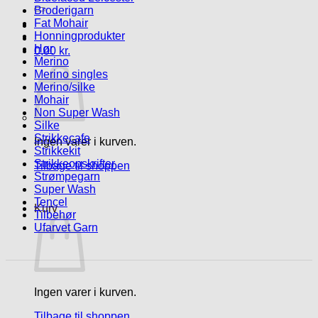
efter:
Broderigarn
Fat Mohair
Honningprodukter
Hør
0,00
kr.
Merino
Merino singles
Merino/silke
Mohair
Non Super Wash
Silke
Strikkecafe
Ingen varer i kurven.
Strikkekit
Strikkeopskrifter
Tilbage til shoppen
Strømpegarn
Super Wash
Tencel
Kurv
Tilbehør
Ufarvet Garn
Ingen varer i kurven.
Tilbage til shoppen