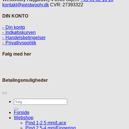
kontakt@westwooly.dk
CVR: 27393322
DIN KONTO
Din konto
Indkøbskurven
Handelsbetingelser
Privatlivspolitik
Følg med her
Betalingsmuligheder
Søg
efter:
Forside
Webshop
Pind 1-2,5 mm/Lace
Pind 2,5-4 mm/Fingering