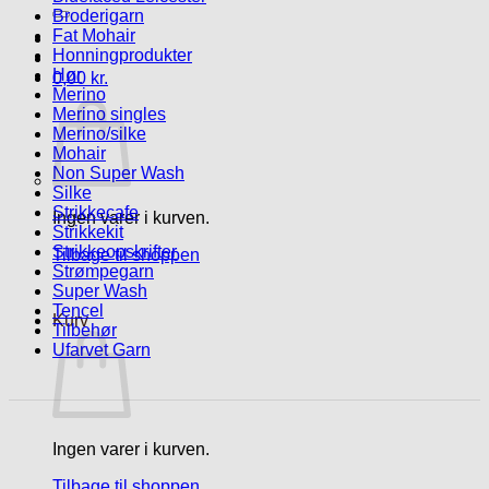
efter:
Broderigarn
Fat Mohair
Honningprodukter
Hør
0,00
kr.
Merino
Merino singles
Merino/silke
Mohair
Non Super Wash
Silke
Strikkecafe
Ingen varer i kurven.
Strikkekit
Strikkeopskrifter
Tilbage til shoppen
Strømpegarn
Super Wash
Tencel
Kurv
Tilbehør
Ufarvet Garn
Ingen varer i kurven.
Tilbage til shoppen