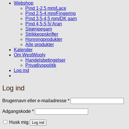
Webshop
Pind 1-2,5 mm/Lace
Pind 2,5-4 mm/Fingering
Pind 3,5-4,5 mm/DK garn
Pind 4,5-5,5/ Aran
Strømpegarn
Strikkeopskrifter
Honningprodukter
Alle produkter
Kalender
Om WestWooly
Handelsbetingelser
Privatlivspolitik
Log ind
Log ind
Påkrævet
Brugernavn eller e-mailadresse
*
Påkrævet
Adgangskode
*
Husk mig
Log ind