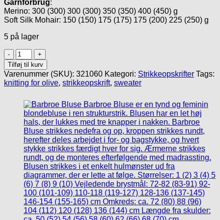
Garnforbrug
:
Merino: 300 (300) 300 (300) 350 (350) 400 (450) g
Soft Silk Mohair: 150 (150) 175 (175) 175 (200) 225 (250) g
5 på lager
Aviaya
Sweater,
Tilføj til kurv
en
Varenummer (SKU):
321060
Kategori:
Strikkeopskrifter
Tags:
klassisk
knitting for olive
,
strikkeopskrift
,
sweater
sweater
i
halvpatent,
(trykt
version)
antal