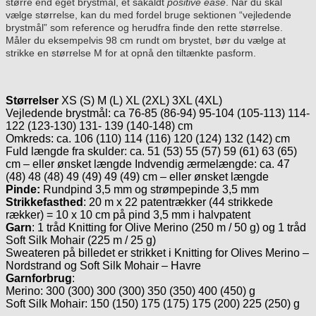
større end eget brystmål, et såkaldt
positive ease
. Når du skal
vælge størrelse, kan du med fordel bruge sektionen “vejledende
brystmål” som reference og herudfra finde den rette størrelse.
Måler du eksempelvis 98 cm rundt om brystet, bør du vælge at
strikke en størrelse M for at opnå den tiltænkte pasform.
Størrelser
XS (S) M (L) XL (2XL) 3XL (4XL)
Vejledende brystmål: ca 76-85 (86-94) 95-104 (105-113) 114-
122 (123-130) 131- 139 (140-148) cm
Omkreds: ca. 106 (110) 114 (116) 120 (124) 132 (142) cm
Fuld længde fra skulder: ca. 51 (53) 55 (57) 59 (61) 63 (65)
cm – eller ønsket længde Indvendig ærmelængde: ca. 47
(48) 48 (48) 49 (49) 49 (49) cm – eller ønsket længde
Pinde:
Rundpind 3,5 mm og strømpepinde 3,5 mm
Strikkefasthed
: 20 m x 22 patentrækker (44 strikkede
rækker) = 10 x 10 cm på pind 3,5 mm i halvpatent
Garn
: 1 tråd Knitting for Olive Merino (250 m / 50 g) og 1 tråd
Soft Silk Mohair (225 m / 25 g)
Sweateren på billedet er strikket i Knitting for Olives Merino –
Nordstrand og Soft Silk Mohair – Havre
Garnforbrug
:
Merino: 300 (300) 300 (300) 350 (350) 400 (450) g
Soft Silk Mohair: 150 (150) 175 (175) 175 (200) 225 (250) g