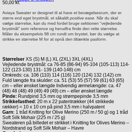
50,00
kr.
Aviaya Sweater er designet til at have et bevægelsesrum, der er
større end eget brystmål, et såkaldt
positive ease
. Når du skal
vælge størrelse, kan du med fordel bruge sektionen “vejledende
brystmål” som reference og herudfra finde den rette størrelse.
Måler du eksempelvis 98 cm rundt om brystet, bør du vælge at
strikke en størrelse M for at opnå den tiltænkte pasform.
Størrelser
XS (S) M (L) XL (2XL) 3XL (4XL)
Vejledende brystmål: ca 76-85 (86-94) 95-104 (105-113) 114-
122 (123-130) 131- 139 (140-148) cm
Omkreds: ca. 106 (110) 114 (116) 120 (124) 132 (142) cm
Fuld længde fra skulder: ca. 51 (53) 55 (57) 59 (61) 63 (65)
cm – eller ønsket længde Indvendig ærmelængde: ca. 47
(48) 48 (48) 49 (49) 49 (49) cm – eller ønsket længde
Pinde:
Rundpind 3,5 mm og strømpepinde 3,5 mm
Strikkefasthed
: 20 m x 22 patentrækker (44 strikkede
rækker) = 10 x 10 cm på pind 3,5 mm i halvpatent
Garn
: 1 tråd Knitting for Olive Merino (250 m / 50 g) og 1 tråd
Soft Silk Mohair (225 m / 25 g)
Sweateren på billedet er strikket i Knitting for Olives Merino –
Nordstrand og Soft Silk Mohair – Havre