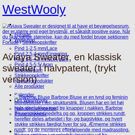
Fortsæt
WestWooly
til
indhold
Forside
Webshop
Forside
/
Strikkeopskrifter
Pind 1-2,5 mm/Lace
Pind 2,5-4 mm/Fingering
Aviaya Sweater, en klassisk
Pind 3,5-4,5 mm/DK garn
Pind 4,5-5,5/ Aran
sweater i halvpatent, (trykt
Strømpegarn
Strikkeopskrifter
version)
Honningprodukter
Alle produkter
Kalender
Om WestWooly
Handelsbetingelser
Privatlivspolitik
Søg