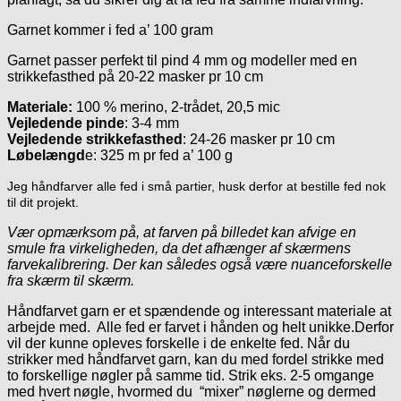
Garnet kommer i fed a’ 100 gram
Garnet passer perfekt til pind 4 mm og modeller med en
strikkefasthed på 20-22 masker pr 10 cm
Materiale:
100 % merino, 2-trådet, 20,5 mic
Vejledende pinde
: 3-4 mm
Vejledende strikkefasthed
: 24-26 masker pr 10 cm
Løbelængd
e: 325 m pr fed a’ 100 g
Jeg håndfarver alle fed i små partier, husk derfor at bestille fed nok
til dit projekt.
Vær opmærksom på, at farven på billedet kan afvige en
smule fra virkeligheden, da det afhænger af skærmens
farvekalibrering. Der kan således også være nuanceforskelle
fra skærm til skærm.
Håndfarvet garn er et spændende og interessant materiale at
arbejde med. Alle fed er farvet i hånden og helt unikke.Derfor
vil der kunne opleves forskelle i de enkelte fed. Når du
strikker med håndfarvet garn, kan du med fordel strikke med
to forskellige nøgler på samme tid. Strik eks. 2-5 omgange
med hvert nøgle, hvormed du “mixer” nøglerne og dermed