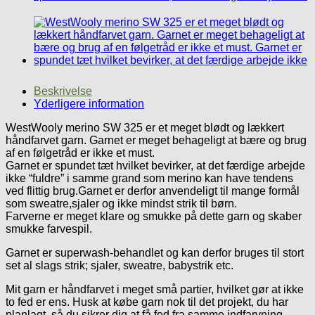
Beskrivelse
Yderligere information
WestWooly merino SW 325 er et meget blødt og lækkert
håndfarvet garn. Garnet er meget behageligt at bære og brug
af en følgetråd er ikke et must.
Garnet er spundet tæt hvilket bevirker, at det færdige arbejde
ikke “fuldre” i samme grand som merino kan have tendens
ved flittig brug.Garnet er derfor anvendeligt til mange formål
som sweatre,sjaler og ikke mindst strik til børn.
Farverne er meget klare og smukke på dette garn og skaber
smukke farvespil.
Garnet er superwash-behandlet og kan derfor bruges til stort
set al slags strik; sjaler, sweatre, babystrik etc.
Mit garn er håndfarvet i meget små partier, hvilket gør at ikke
to fed er ens. Husk at købe garn nok til det projekt, du har
planlagt, så du sikrer dig at få fed fra samme indfarvning.