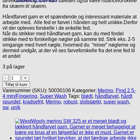
farvekalibrering. Der kan således også være nuanceforskelle
fra skærm til skærm.
Håndfarvet garn er et spændende og interessant materiale at
arbejde med. Alle fed er farvet i hånden og helt unikke.Derfor
vil der opleves forskelle i de enkelte fed.
Når du strikker med håndfarvet garn, kan du med fordel
strikke med to forskellige nøgler på samme tid. Strik eks. 2-5
omgange med hvert nøgle, hvormed du “mixer” nøglerne og
dermed undgår, at der vil ses farveforskelle fra det ene fed til
et andet
3 på lager
Håndfarvet
Merino
Tilføj til kurv
SW
Varenummer (SKU):
50030106
Kategorier:
Merino
,
Pind 2,5-
325/
4 mm/Fingering
,
Super Wash
Tags:
blødt
,
håndfarvet
,
hårdt
#84
spundet
,
kradsefrit
,
Merino
,
robust
,
slidstærkt
,
super wash
,
antal
sw
,
unik