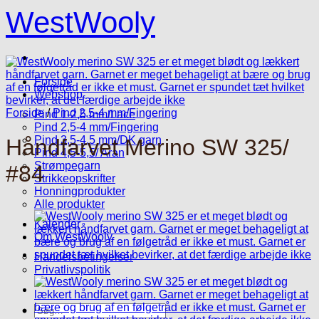
Fortsæt
WestWooly
til
indhold
Forside
Webshop
Forside
/
Pind 2,5-4 mm/Fingering
Pind 1-2,5 mm/Lace
Pind 2,5-4 mm/Fingering
Pind 3,5-4,5 mm/DK garn
Håndfarvet Merino SW 325/
Pind 4,5-5,5/ Aran
Strømpegarn
#84
Strikkeopskrifter
Honningprodukter
Alle produkter
Kalender
Om WestWooly
Handelsbetingelser
Privatlivspolitik
Søg