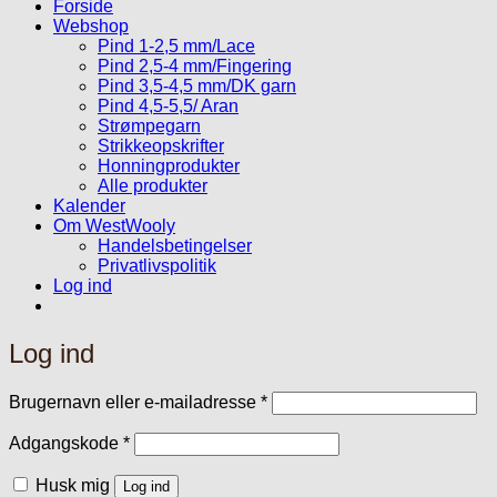
Forside
Webshop
Pind 1-2,5 mm/Lace
Pind 2,5-4 mm/Fingering
Pind 3,5-4,5 mm/DK garn
Pind 4,5-5,5/ Aran
Strømpegarn
Strikkeopskrifter
Honningprodukter
Alle produkter
Kalender
Om WestWooly
Handelsbetingelser
Privatlivspolitik
Log ind
Log ind
Påkrævet
Brugernavn eller e-mailadresse
*
Påkrævet
Adgangskode
*
Husk mig
Log ind