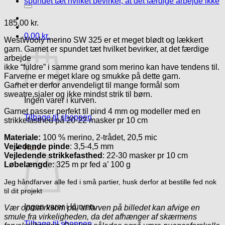
efter:
185,00
kr.
0,00
kr.
WestWooly merino SW 325 er et meget blødt og lækkert
garn. Garnet er spundet tæt hvilket bevirker, at det færdige
arbejde
ikke “fuldre” i samme grand som merino kan have tendens til.
Farverne er meget klare og smukke på dette garn.
Garnet er derfor anvendeligt til mange formål som
sweatre,sjaler og ikke mindst strik til børn.
Ingen varer i kurven.
Garnet passer perfekt til pind 4 mm og modeller med en
Tilbage til shoppen
strikkefasthed på 20-22 masker pr 10 cm
Materiale:
100 % merino, 2-trådet, 20,5 mic
Vejledende pinde
: 3,5-4,5 mm
Kurv
Vejledende strikkefasthed
: 22-30 masker pr 10 cm
Løbelængd
e: 325 m pr fed a’ 100 g
Jeg håndfarver alle fed i små partier, husk derfor at bestille fed nok
til dit projekt
Ingen varer i kurven.
Vær opmærksom på, at farven på billedet kan afvige en
smule fra virkeligheden, da det afhænger af skærmens
Tilbage til shoppen