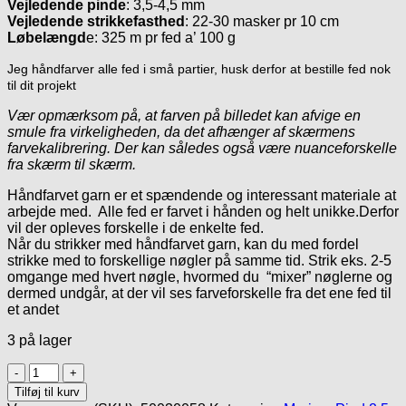
Vejledende pinde
: 3,5-4,5 mm
Vejledende strikkefasthed
: 22-30 masker pr 10 cm
Løbelængd
e: 325 m pr fed a’ 100 g
Jeg håndfarver alle fed i små partier, husk derfor at bestille fed nok
til dit projekt
Vær opmærksom på, at farven på billedet kan afvige en
smule fra virkeligheden, da det afhænger af skærmens
farvekalibrering. Der kan således også være nuanceforskelle
fra skærm til skærm.
Håndfarvet garn er et spændende og interessant materiale at
arbejde med. Alle fed er farvet i hånden og helt unikke.Derfor
vil der opleves forskelle i de enkelte fed.
Når du strikker med håndfarvet garn, kan du med fordel
strikke med to forskellige nøgler på samme tid. Strik eks. 2-5
omgange med hvert nøgle, hvormed du “mixer” nøglerne og
dermed undgår, at der vil ses farveforskelle fra det ene fed til
et andet
3 på lager
Håndfarvet
Merino
Tilføj til kurv
SW