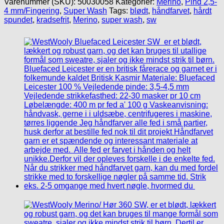
Varenummer (SKU):
50030058
Kategorier:
Merino
,
Pind 2,5-
325/
4 mm/Fingering
,
Super Wash
Tags:
blødt
,
håndfarvet
,
hårdt
ufarvet
spundet
,
kradsefrit
,
Merino
,
super wash
,
sw
antal