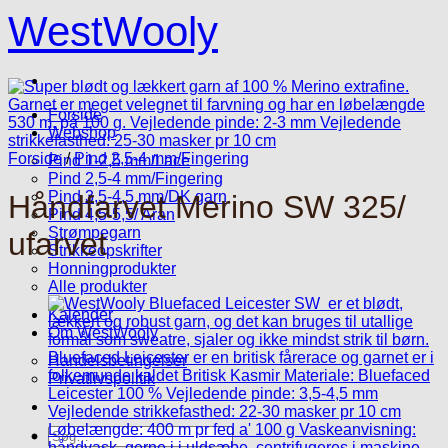
Fortsæt
WestWooly
til
indhold
Forside
Webshop
Forside
/
Pind 2,5-4 mm/Fingering
Pind 1-2,5 mm/Lace
Pind 2,5-4 mm/Fingering
Pind 3,5-4,5 mm/DK garn
Håndfarvet Merino SW 325/
Pind 4,5-5,5/ Aran
Strømpegarn
ufarvet
Strikkeopskrifter
Honningprodukter
Alle produkter
Kalender
Om WestWooly
Handelsbetingelser
Privatlivspolitik
Søg