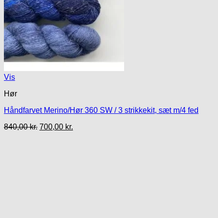
Vis
Hør
Håndfarvet Merino/Hør 360 SW / 3 strikkekit, sæt m/4 fed
Den
Den
840,00
kr.
700,00
kr.
oprindelige
aktuelle
pris
pris
var:
er:
840,00 kr..
700,00 kr..