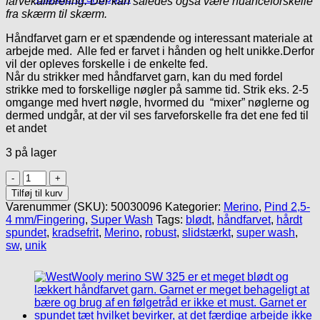
farvekalibrering. Der kan således også være nuanceforskelle
fra skærm til skærm.
Håndfarvet garn er et spændende og interessant materiale at
arbejde med. Alle fed er farvet i hånden og helt unikke.Derfor
vil der opleves forskelle i de enkelte fed.
Når du strikker med håndfarvet garn, kan du med fordel
strikke med to forskellige nøgler på samme tid. Strik eks. 2-5
omgange med hvert nøgle, hvormed du “mixer” nøglerne og
dermed undgår, at der vil ses farveforskelle fra det ene fed til
et andet
3 på lager
Håndfarvet
Merino
Tilføj til kurv
SW
Varenummer (SKU):
50030096
Kategorier:
Merino
,
Pind 2,5-
325/
4 mm/Fingering
,
Super Wash
Tags:
blødt
,
håndfarvet
,
hårdt
#82
spundet
,
kradsefrit
,
Merino
,
robust
,
slidstærkt
,
super wash
,
antal
sw
,
unik