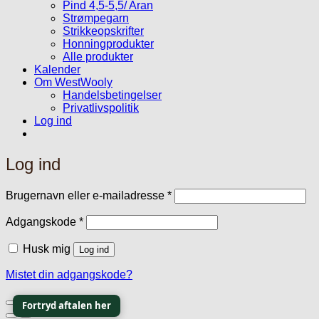
Pind 4,5-5,5/ Aran
Strømpegarn
Strikkeopskrifter
Honningprodukter
Alle produkter
Kalender
Om WestWooly
Handelsbetingelser
Privatlivspolitik
Log ind
Log ind
Påkrævet
Brugernavn eller e-mailadresse
*
Påkrævet
Adgangskode
*
Husk mig
Log ind
Mistet din adgangskode?
Fortryd aftalen her