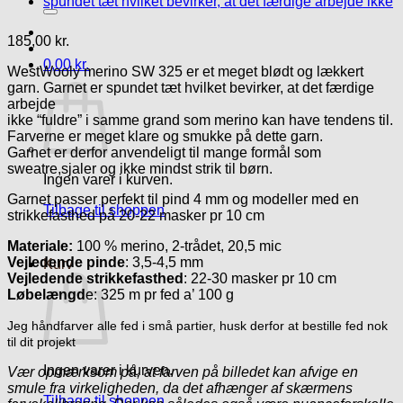
efter:
185,00
kr.
0,00
kr.
WestWooly merino SW 325 er et meget blødt og lækkert
garn. Garnet er spundet tæt hvilket bevirker, at det færdige
arbejde
ikke “fuldre” i samme grand som merino kan have tendens til.
Farverne er meget klare og smukke på dette garn.
Garnet er derfor anvendeligt til mange formål som
sweatre,sjaler og ikke mindst strik til børn.
Ingen varer i kurven.
Garnet passer perfekt til pind 4 mm og modeller med en
Tilbage til shoppen
strikkefasthed på 20-22 masker pr 10 cm
Materiale:
100 % merino, 2-trådet, 20,5 mic
Vejledende pinde
: 3,5-4,5 mm
Kurv
Vejledende strikkefasthed
: 22-30 masker pr 10 cm
Løbelængd
e: 325 m pr fed a’ 100 g
Jeg håndfarver alle fed i små partier, husk derfor at bestille fed nok
til dit projekt
Ingen varer i kurven.
Vær opmærksom på, at farven på billedet kan afvige en
smule fra virkeligheden, da det afhænger af skærmens
Tilbage til shoppen