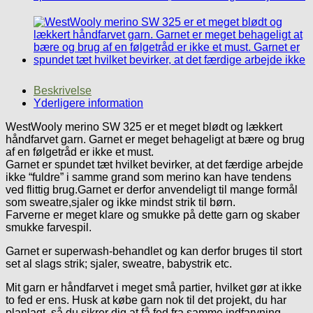
Beskrivelse
Yderligere information
WestWooly merino SW 325 er et meget blødt og lækkert
håndfarvet garn. Garnet er meget behageligt at bære og brug
af en følgetråd er ikke et must.
Garnet er spundet tæt hvilket bevirker, at det færdige arbejde
ikke “fuldre” i samme grand som merino kan have tendens
ved flittig brug.Garnet er derfor anvendeligt til mange formål
som sweatre,sjaler og ikke mindst strik til børn.
Farverne er meget klare og smukke på dette garn og skaber
smukke farvespil.
Garnet er superwash-behandlet og kan derfor bruges til stort
set al slags strik; sjaler, sweatre, babystrik etc.
Mit garn er håndfarvet i meget små partier, hvilket gør at ikke
to fed er ens. Husk at købe garn nok til det projekt, du har
planlagt, så du sikrer dig at få fed fra samme indfarvning.