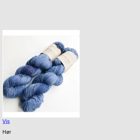
Vis
Hør