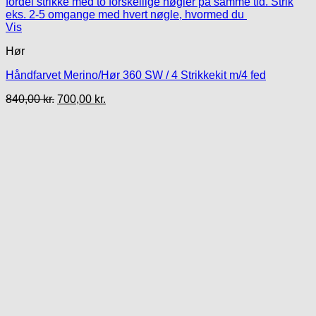
Vis
Hør
Håndfarvet Merino/Hør 360 SW / 4 Strikkekit m/4 fed
Den
Den
840,00
kr.
700,00
kr.
oprindelige
aktuelle
pris
pris
var:
er:
840,00 kr..
700,00 kr..