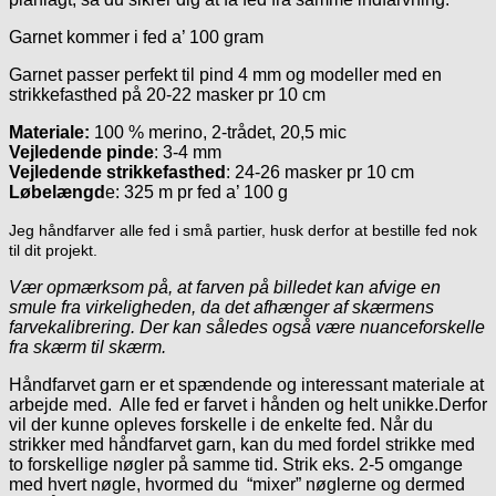
Garnet kommer i fed a’ 100 gram
Garnet passer perfekt til pind 4 mm og modeller med en
strikkefasthed på 20-22 masker pr 10 cm
Materiale:
100 % merino, 2-trådet, 20,5 mic
Vejledende pinde
: 3-4 mm
Vejledende strikkefasthed
: 24-26 masker pr 10 cm
Løbelængd
e: 325 m pr fed a’ 100 g
Jeg håndfarver alle fed i små partier, husk derfor at bestille fed nok
til dit projekt.
Vær opmærksom på, at farven på billedet kan afvige en
smule fra virkeligheden, da det afhænger af skærmens
farvekalibrering. Der kan således også være nuanceforskelle
fra skærm til skærm.
Håndfarvet garn er et spændende og interessant materiale at
arbejde med. Alle fed er farvet i hånden og helt unikke.Derfor
vil der kunne opleves forskelle i de enkelte fed. Når du
strikker med håndfarvet garn, kan du med fordel strikke med
to forskellige nøgler på samme tid. Strik eks. 2-5 omgange
med hvert nøgle, hvormed du “mixer” nøglerne og dermed