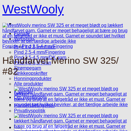
Fortsæt
WestWooly
til
indhold
Forside
Webshop
Forside
/
Pind 2,5-4 mm/Fingering
Pind 1-2,5 mm/Lace
Pind 2,5-4 mm/Fingering
Pind 3,5-4,5 mm/DK garn
Håndfarvet Merino SW 325/
Pind 4,5-5,5/ Aran
Strømpegarn
#82
Strikkeopskrifter
Honningprodukter
Alle produkter
Kalender
Om WestWooly
Handelsbetingelser
Privatlivspolitik
Søg