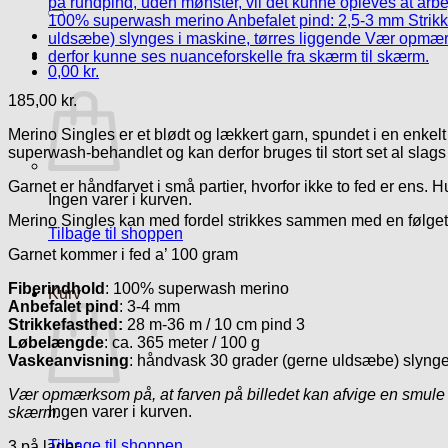
efter:
0,00
kr.
185,00
kr.
Merino Singles er et blødt og lækkert garn, spundet i en enkelt
superwash-behandlet og kan derfor bruges til stort set al slags s
Garnet er håndfarvet i små partier, hvorfor ikke to fed er ens. H
Ingen varer i kurven.
Merino Singles kan med fordel strikkes sammen med en følgetrå
Tilbage til shoppen
Garnet kommer i fed a’ 100 gram
Fiberindhold
: 100% superwash merino
Kurv
Anbefalet pind
: 3-4 mm
Strikkefasthed:
28 m-36 m / 10 cm pind 3
Løbelængde
: ca. 365 meter / 100 g
Vaskeanvisning
: håndvask 30 grader (gerne uldsæbe) slynge
Vær opmærksom på, at farven på billedet kan afvige en smule f
Ingen varer i kurven.
skærm.
Tilbage til shoppen
3 på lager