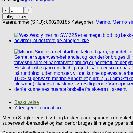
Merino
Single
Tilføj til kurv
SW
Varenummer (SKU):
800200185
Kategorier:
Merino
,
Merino si
#Høst
5
antal
Beskrivelse
Yderligere information
Merino Singles er et blødt og lækkert garn, spundet i en enkelt
superwash-behandlet og kan derfor bruges til mange typer strik;