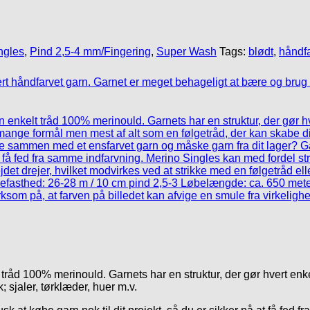
ngles
,
Pind 2,5-4 mm/Fingering
,
Super Wash
Tags:
blødt
,
håndfa
 tråd 100% merinould. Garnets har en struktur, der gør hvert enke
 sjaler, tørklæder, huer m.v.