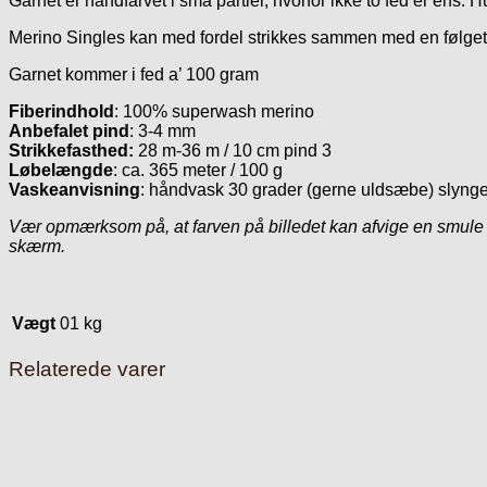
Garnet er håndfarvet i små partier, hvorfor ikke to fed er ens. H
Merino Singles kan med fordel strikkes sammen med en følgetrå
Garnet kommer i fed a’ 100 gram
Fiberindhold
: 100% superwash merino
Anbefalet pind
: 3-4 mm
Strikkefasthed:
28 m-36 m / 10 cm pind 3
Løbelængde
: ca. 365 meter / 100 g
Vaskeanvisning
: håndvask 30 grader (gerne uldsæbe) slynge
Vær opmærksom på, at farven på billedet kan afvige en smule f
skærm.
Vægt
01 kg
Relaterede varer