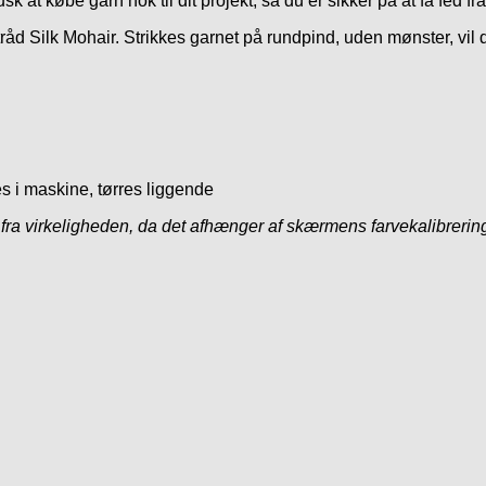
usk at købe garn nok til dit projekt, så du er sikker på at få fed 
d Silk Mohair. Strikkes garnet på rundpind, uden mønster, vil d
s i maskine, tørres liggende
ra virkeligheden, da det afhænger af skærmens farvekalibrering.