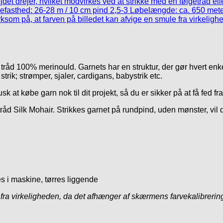
 tråd 100% merinould. Garnets har en struktur, der gør hvert enke
trik; strømper, sjaler, cardigans, babystrik etc.
usk at købe garn nok til dit projekt, så du er sikker på at få fed 
d Silk Mohair. Strikkes garnet på rundpind, uden mønster, vil d
s i maskine, tørres liggende
ra virkeligheden, da det afhænger af skærmens farvekalibrering.