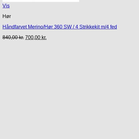
Vis
Hør
Håndfarvet Merino/Hør 360 SW / 4 Strikkekit m/4 fed
Den
Den
840,00
kr.
700,00
kr.
oprindelige
aktuelle
pris
pris
var:
er:
840,00 kr..
700,00 kr..