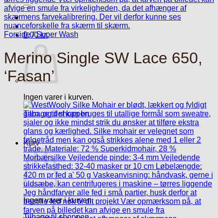
efter:
Forside
/
Super Wash
0,00
kr.
Merino Single SW Lace 650,
‘Fasan’
Ingen varer i kurven.
Tilbage til shoppen
Kurv
Ingen varer i kurven.
Tilbage til shoppen