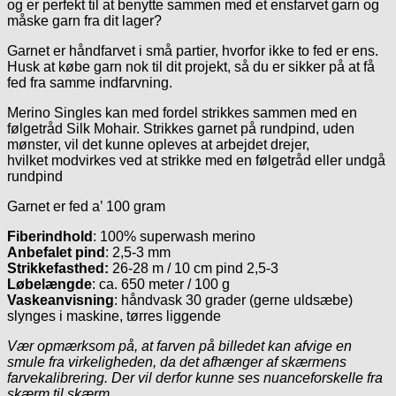
og er perfekt til at benytte sammen med et ensfarvet garn og
måske garn fra dit lager?
Garnet er håndfarvet i små partier, hvorfor ikke to fed er ens.
Husk at købe garn nok til dit projekt, så du er sikker på at få
fed fra samme indfarvning.
Merino Singles kan med fordel strikkes sammen med en
følgetråd Silk Mohair. Strikkes garnet på rundpind, uden
mønster, vil det kunne opleves at arbejdet drejer,
hvilket modvirkes ved at strikke med en følgetråd eller undgå
rundpind
Garnet er fed a’ 100 gram
Fiberindhold
: 100% superwash merino
Anbefalet pind
: 2,5-3 mm
Strikkefasthed:
26-28 m / 10 cm pind 2,5-3
Løbelængde
: ca. 650 meter / 100 g
Vaskeanvisning
: håndvask 30 grader (gerne uldsæbe)
slynges i maskine, tørres liggende
Vær opmærksom på, at farven på billedet kan afvige en
smule fra virkeligheden, da det afhænger af skærmens
farvekalibrering. Der vil derfor kunne ses nuanceforskelle fra
skærm til skærm.