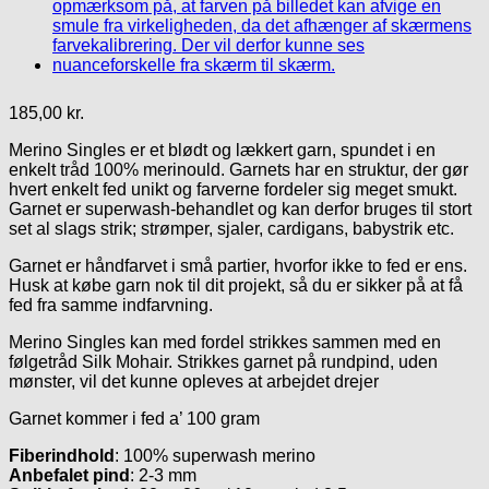
185,00
kr.
Merino Singles er et blødt og lækkert garn, spundet i en
enkelt tråd 100% merinould. Garnets har en struktur, der gør
hvert enkelt fed unikt og farverne fordeler sig meget smukt.
Garnet er superwash-behandlet og kan derfor bruges til stort
set al slags strik; strømper, sjaler, cardigans, babystrik etc.
Garnet er håndfarvet i små partier, hvorfor ikke to fed er ens.
Husk at købe garn nok til dit projekt, så du er sikker på at få
fed fra samme indfarvning.
Merino Singles kan med fordel strikkes sammen med en
følgetråd Silk Mohair. Strikkes garnet på rundpind, uden
mønster, vil det kunne opleves at arbejdet drejer
Garnet kommer i fed a’ 100 gram
Fiberindhold
: 100% superwash merino
Anbefalet pind
: 2-3 mm