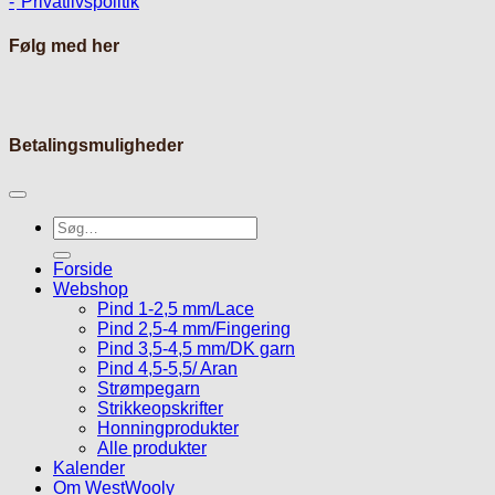
Privatlivspolitik
Følg med her
Betalingsmuligheder
Søg
efter:
Forside
Webshop
Pind 1-2,5 mm/Lace
Pind 2,5-4 mm/Fingering
Pind 3,5-4,5 mm/DK garn
Pind 4,5-5,5/ Aran
Strømpegarn
Strikkeopskrifter
Honningprodukter
Alle produkter
Kalender
Om WestWooly