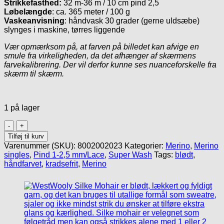
Strikkefasthed:
32 m-36 m / 10 cm pind 2,5
Løbelængde
: ca. 365 meter / 100 g
Vaskeanvisning
: håndvask 30 grader (gerne uldsæbe)
slynges i maskine, tørres liggende
Vær opmærksom på, at farven på billedet kan afvige en
smule fra virkeligheden, da det afhænger af skærmens
farvekalibrering. Der vil derfor kunne ses nuanceforskelle fra
skærm til skærm.
1 på lager
Merino
Single
Tilføj til kurv
SW
Varenummer (SKU):
8002002023
Kategorier:
Merino
,
Merino
Lace
singles
,
Pind 1-2,5 mm/Lace
,
Super Wash
Tags:
blødt
,
650,
håndfarvet
,
kradsefrit
,
Merino
'Fasan'
antal