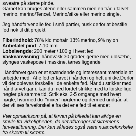
sweatre på større pinde.
Garnet kan bruges alene eller sammen med en tråd ufarvet
merino, merino/Tencel, Merino/silke eller merino single.
Jeg håndfarver alle fed i små partier, husk derfor at bestille
fed nok til dit projekt
Fiberindhold
: 78% kid mohair, 13% merino, 9% nylon
Anbefalet pind
: 7-10 mm
Løbelængde
: 200 meter / 100 g i hvert fed
Vaskeanvisning
: håndvask 30 grader, gerne med uldsæbe,
slynges vaskepose i maskine, tørres liggende
Håndfarvet garn er et spændende og interessant materiale at
arbejde med. Alle fed er farvet i hånden og helt unikke.Derfor
vil der opleves forskelle i de enkelte fed. Når du strikker med
håndfarvet garn, kan du med fordel strikke med to forskellige
nøgler på samme tid. Strik eks. 2-5 omgange med hvert
nøgle, hvormed du “mixer” nøglerne og dermed undgår, at
der vil ses farveforskelle fra det ene fed til et andet
Vær opmærksom på, at farven på billedet kan afvige en
smule fra virkeligheden, da det afhænger af skærmens
farvekalibrering. Der kan således også være nuanceforskelle
fra skærm til skærm.