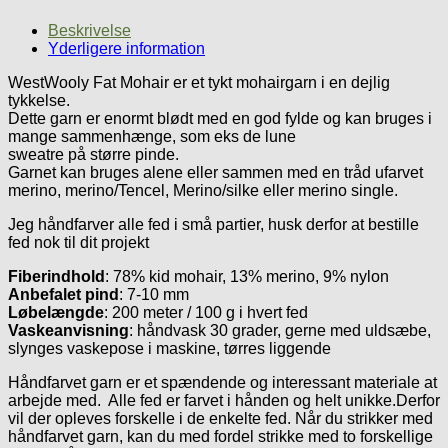
Beskrivelse
Yderligere information
WestWooly Fat Mohair er et tykt mohairgarn i en dejlig
tykkelse.
Dette garn er enormt blødt med en god fylde og kan bruges i
mange sammenhænge, som eks de lune
sweatre på større pinde.
Garnet kan bruges alene eller sammen med en tråd ufarvet
merino, merino/Tencel, Merino/silke eller merino single.
Jeg håndfarver alle fed i små partier, husk derfor at bestille
fed nok til dit projekt
Fiberindhold
: 78% kid mohair, 13% merino, 9% nylon
Anbefalet pind
: 7-10 mm
Løbelængde
: 200 meter / 100 g i hvert fed
Vaskeanvisning
: håndvask 30 grader, gerne med uldsæbe,
slynges vaskepose i maskine, tørres liggende
Håndfarvet garn er et spændende og interessant materiale at
arbejde med. Alle fed er farvet i hånden og helt unikke.Derfor
vil der opleves forskelle i de enkelte fed. Når du strikker med
håndfarvet garn, kan du med fordel strikke med to forskellige