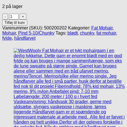
2 på lager
WestWooly
Fat
Tilføj til kurv
Mohair
Varenummer (SKU):
500200202
Kategorier:
Fat Mohair
,
/
Mohair
,
Pind 5-10/Chunky
Tags:
blødt
,
chunky
,
fat mohair
,
#67
fylde
,
håndfarvet
antal