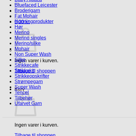
efter:
Bluefaced Leicester
Broderigarn
Fat Mohair
Honningprodukter
0,00
kr.
Hør
Merino
Merino singles
Merino/silke
Mohair
Non Super Wash
Silke
Ingen varer i kurven.
Strikkecafe
Strikkekit
Tilbage til shoppen
Strikkeopskrifter
Strømpegarn
Super Wash
Kurv
Tencel
Tilbehør
Ufarvet Garn
Ingen varer i kurven.
Tilbage til shoppen